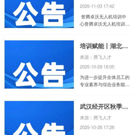
2025-11-03 17:42
岗位，涉及新能源、智能
制...
誉腾卓沃无人机培训中
心誉腾卓沃无人机培训中
心是腾飞集团誉腾职校联
合卓沃飞行学院打造的专
培训赋能丨湖北腾飞人才2025年第三期综合能力提升培训成功举办
业机构，依托连锁办校与
专业资源优势，专注湖北
来源：腾飞人才
省无人机人才培养。目前
2025-10-29 18:05
已在宜昌、恩施、十堰等
多地设立报名培训中心，
为进一步提升全体员工的
形...
专业素养与综合业务能
力，夯实企业高质量发展
的人才根基，10月29日，
武汉经开区秋季引才计划“再加码” 西安专场满载而归
腾飞人才第三期综合能力
提升培训按期举办，线上
来源：腾飞人才
线下共计180余人参加。
2025-10-28 17:28
本次培训分3课进行，聚
焦员工工作场景中的关...