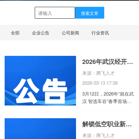
搜索文章
全部
企业公告
公司新闻
行业资讯
2026年武汉经开区春季首场校招走进湖北工业大学
来源：腾飞人才
2026-03-13 17:38
3月12日，2026年“就在武
汉 智选车谷”春季首场校
园招聘会在湖北工业大学
拉开帷幕。作为武汉经开
解锁低空职业新赛道！誉腾卓沃无人机培训中心，权威认证 + 广泛就业，等你来！
区“学子聚汉”工程的“开年
首秀”，本次活动汇聚47
来源：腾飞人才
家重点企业、1276个优质