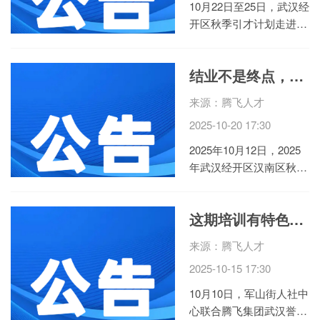
10月22日至25日，武汉经
开区秋季引才计划走进西
安工业大学、西安电子科
技大学，两场招聘会共吸
结业不是终点，是新程的起点！2025年武汉经开区（汉南区）秋季退役士兵适应性培训圆满落幕
引逾3000名学子到场咨询
洽谈，累计接收简历1500
来源：腾飞人才
余份，近300人初步达成
2025-10-20 17:30
就业意向，成果丰硕。
今年，...
2025年10月12日，2025
年武汉经开区汉南区秋季
退役军人适应性培训顺利
结班，一批曾身着戎装的
这期培训有特色——武汉经开区军山街道中式面点培训班火热开班
热血儿女经过集中"充
电"，即将带着新收获奔
来源：腾飞人才
赴人生"第二战场" 。此次
2025-10-15 17:30
培训由武汉誉腾职校承
办，以帮助退役...
10月10日，军山街人社中
心联合腾飞集团武汉誉腾