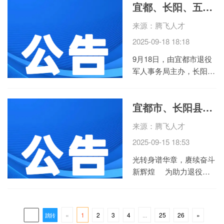
宜都、长阳、五峰、猇亭2025年秋季退役士兵适应性培训圆满结束！
老化、燃气泄漏等硬件风
险，也存在人员操作不规
来源：腾飞人才
范、应急响应不及时等管
2025-09-18 18:18
理漏洞。武汉融通中南花
园酒店作为区域标杆酒
9月18日，由宜都市退役
店，...
军人事务局主办，长阳土
家族自治县退役军人事务
局、五峰土家族自治县退
宜都市、长阳县、五峰县、猇亭区2025年秋季退役士兵返乡欢迎仪式暨适应性培训开班典礼隆重举行！
役军人事务局、猇亭区退
役军人事务局协办，誉腾
来源：腾飞人才
（宜昌）职校承办的2025
2025-09-15 18:53
年秋季自主就业退役士兵
适应性培训圆满落下...
光转身谱华章，赓续奋斗
新辉煌 为助力退役士
兵顺利完成角色转换、提
升就业竞争力，9月15
日，由宜都市退役军人事
2
3
4
25
26
»
«
1
...
跳转
务局主办，长阳土家族自