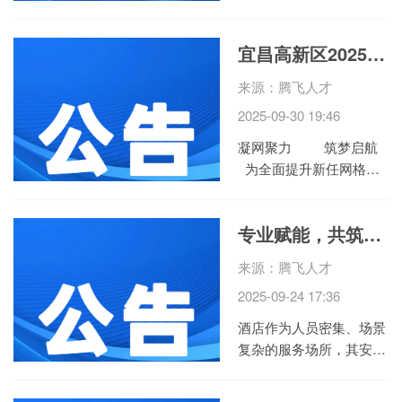
职业培训学校打造的中式
面点特色培训班正式开
宜昌高新区2025年社会工作者（网格员）岗前培训圆满收官！
课，33名来自辖区各社区
的未就业人员带着对 “一
来源：腾飞人才
技傍身” 的期待，开启了
2025-09-30 19:46
为期7天的 “技能充电” 之
旅。这场...
凝网聚力 筑梦启航
为全面提升新任网格员
的履职能力与服务水平，
助力基层治理现代化，由
专业赋能，共筑安全——腾飞集团武汉誉腾职校定制化安全生产管理培训圆满结束
宜昌高新技术产业开发区
管理委员会公共服务局主
来源：腾飞人才
办、誉腾（宜昌）职业培
2025-09-24 17:36
训学校承办的2025年新...
酒店作为人员密集、场景
复杂的服务场所，其安全
管理涵盖客房、餐饮、会
议等多维度，既面临电器