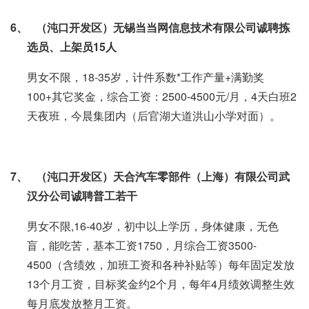
6、
（沌口开发区）无锡当当网信息技术有限公司诚聘拣
选员、上架员
15
人
男女不限，18-35岁，计件系数*工作产量+满勤奖
100+其它奖金，综合工资：2500-4500元/月，4天白班2
天夜班，今晨集团内（后官湖大道洪山小学对面）。
7、
（沌口开发区）天合汽车零部件（上海）有限公司武
汉分公司诚聘普工若干
男女不限,16-40岁，初中以上学历，身体健康，无色
盲，能吃苦，基本工资1750，月综合工资3500-
4500（含绩效，加班工资和各种补贴等）每年固定发放
13个月工资，目标奖金约2个月，每年4月绩效调整生效
每月底发放整月工资。