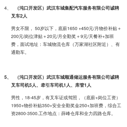
4、
（沌口开发区）武汉车城集配汽车服务有限公司诚聘
叉车
2
人
男女不限， 50岁以下，底薪1650 +450元/月物价补贴＋
200元/岗位津贴＋20元/月全勤奖＋9元/天餐补+加班
费，面试地址：车城物流仓库（万家湖社区附近）、有
通勤车。
5、
（沌口开发区）武汉车城顺通储运服务有限公司诚聘
叉车司机
5
人、牵引车司机
1
人、库管
1
人
男性，18-45岁，有叉车证或驾照，（底薪+岗位工资）
1950+物价补贴350+安全全勤奖金250+加班费，综合工
资2800-3500.工作地点：薛峰仓库和全力四路仓库。