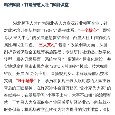
精准赋能：打造智慧人社 "赋能课堂"
湖北腾飞人才作为湖北省人力资源行业领军企业，针
对此次培训创新构建 “1+3+N” 课程体系。
“一个核心”
，即将
“以人民为中心” 的发展思想贯穿全程，凸显人社工作的政治
属性与民生底色。
“三大支柱”
包括：政策创新方面，深度
剖析养老保险全国统筹实施路径，专题研讨社保经办数字化
转型；服务升级层面，系统学习 “一窗通办” 标准化建设，并
实地观摩宜昌市市民之家 “23℃人社服务” 模式；技术赋能
维度，开展 AI 办公应用、直播规则及话术解读等前沿技术
实训。
“N个场景”
下，学员在参观三峡大坝时感悟大国重器
背后的工匠精神，在许家冲体会百万移民 “舍小家为大家” 的
奉献精神，在基层学习 “小事不出村，大事不出镇” 的治理智
慧，于宜昌人力资源服务产业园感受新经济业态下的新就业
服务创新，将现场教学点转变为能力提升的实践课堂，深切